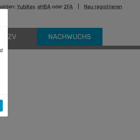
elden:
YubiKey
,
eHBA
oder
2FA
|
Neu registrieren
E KZV
NACHWUCHS
nd