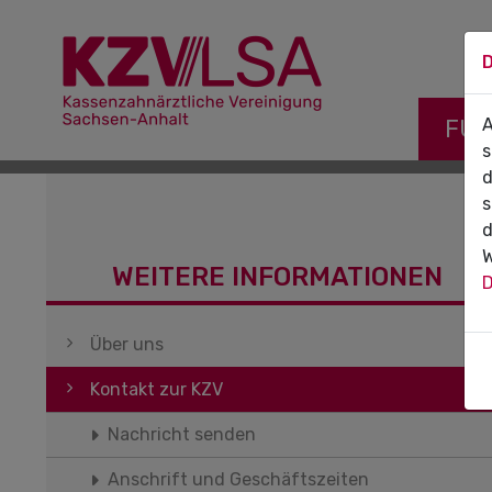
D
Navigati
FÜR
A
s
d
s
d
W
WEITERE INFORMATIONEN
D
Navigation überspringen
Über uns
Kontakt zur KZV
Nachricht senden
Anschrift und Geschäftszeiten