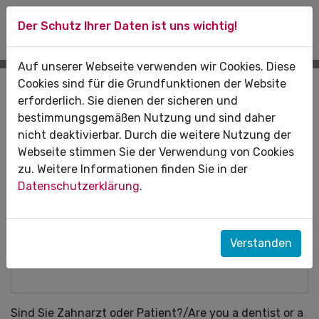
Der Schutz Ihrer Daten ist uns wichtig!
Auf unserer Webseite verwenden wir Cookies. Diese
Cookies sind für die Grundfunktionen der Website
Kontaktformular
erforderlich. Sie dienen der sicheren und
bestimmungsgemäßen Nutzung und sind daher
Pflichtfeld
Vorname/Name:
*
nicht deaktivierbar. Durch die weitere Nutzung der
Webseite stimmen Sie der Verwendung von Cookies
zu. Weitere Informationen finden Sie in der
Datenschutzerklärung
.
Pflichtfeld
Nachname/Surname:
*
Verstanden
Pflichtfeld
E-Mail-Adresse/Email:
*
Pflichtfeld
Sind Sie Zahnarzt oder Patient?/Are you a dentist or a