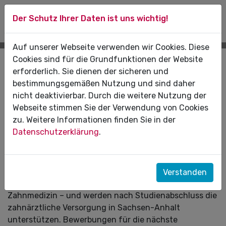
Der Schutz Ihrer Daten ist uns wichtig!
Auf unserer Webseite verwenden wir Cookies. Diese
Cookies sind für die Grundfunktionen der Website
Pressemitteilungen
erforderlich. Sie dienen der sicheren und
bestimmungsgemäßen Nutzung und sind daher
20.11.2023
nicht deaktivierbar. Durch die weitere Nutzung der
Webseite stimmen Sie der Verwendung von Cookies
Zahnärztenachwuchs für Sachsen-
zu. Weitere Informationen finden Sie in der
Anhalt: Stipendienprogramm geht in
Datenschutzerklärung
.
dritte Runde
Bereits 24 junge Menschen studieren mit Förderung
der Kassenzahnärztlichen Vereinigung Sachsen-
Verstanden
Anhalt (KZV LSA) an der ungarischen Universität Pécs
Zahnmedizin – und werden nach Studienabschluss die
zahnärztliche Versorgung in Sachsen-Anhalt
unterstützen. Bewerbungen für die nächste