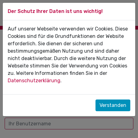
Der Schutz Ihrer Daten ist uns wichtig!
Auf unserer Webseite verwenden wir Cookies. Diese
Cookies sind für die Grundfunktionen der Website
INFORMATIONEN ZUR
erforderlich. Sie dienen der sicheren und
bestimmungsgemäßen Nutzung und sind daher
ABRECHNUNG
nicht deaktivierbar. Durch die weitere Nutzung der
Webseite stimmen Sie der Verwendung von Cookies
Zugangsgeschützter Bereich
zu. Weitere Informationen finden Sie in der
Datenschutzerklärung
.
Um Zugang zu erhalten, melden Sie sich bitte mit dem
YubiKey oder Ihrem eHBA an.
Verstanden
Benutzername: