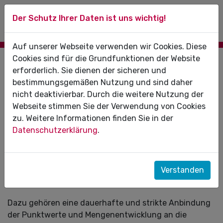
Der Schutz Ihrer Daten ist uns wichtig!
Auf unserer Webseite verwenden wir Cookies. Diese
Cookies sind für die Grundfunktionen der Website
19.05.2026
erforderlich. Sie dienen der sicheren und
bestimmungsgemäßen Nutzung und sind daher
Gemeinsam aktiv werden: Musterbriefe
nicht deaktivierbar. Durch die weitere Nutzung der
an Ihren Abgeordneten zum GKV-
Webseite stimmen Sie der Verwendung von Cookies
Beitragssatzstabilisierungsgesetz
zu. Weitere Informationen finden Sie in der
Datenschutzerklärung
.
Ende April 2026 hat die Bundesregierung den Entwurf
für das GKV-Beitragssatzstabilisierungsgesetz
beschlossen. Dieser sieht Regelungen vor, die
Verstanden
schwerwiegende negative Auswirkungen auf die
vertragszahnärztliche Versorgung haben würden.
Dazu gehören eine dauerhafte und strikte Anbindung
der Punktwerte und Mengenentwicklung an die