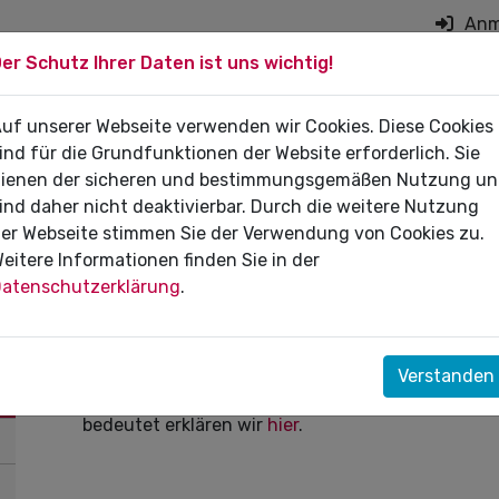
Anm
er Schutz Ihrer Daten ist uns wichtig!
on überspringen
 DIE PRAXIS
uf unserer Webseite verwenden wir Cookies. Diese Cookies
FÜR PATIENTEN
DI
ind für die Grundfunktionen der Website erforderlich. Sie
ienen der sicheren und bestimmungsgemäßen Nutzung u
ind daher nicht deaktivierbar. Durch die weitere Nutzung
er Webseite stimmen Sie der Verwendung von Cookies zu.
eitere Informationen finden Sie in der
19.09.2025
atenschutzerklärung
.
Informationen zum E-Rezept Ver
Die Version 1.3.0 ist ein
major Update
des E-Rezep
Verstanden
und neue Funktionalitäten bringt. Die wichtigste
bedeutet erklären wir
hier
.