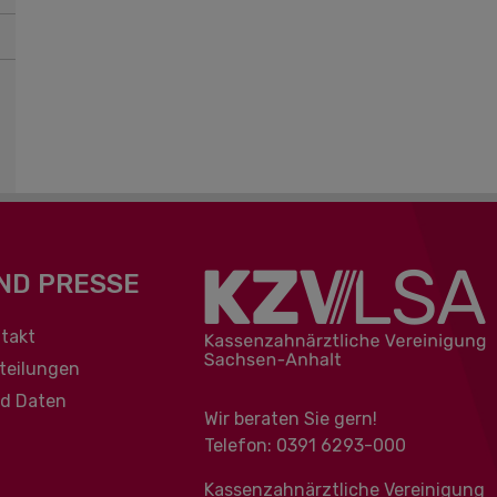
ND PRESSE
berspringen
takt
teilungen
nd Daten
Wir beraten Sie gern!
Telefon: 0391 ‍6293-000
Kassenzahnärztliche Vereinigung