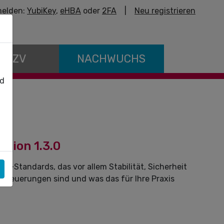
elden:
YubiKey
,
eHBA
oder
2FA
|
Neu registrieren
E KZV
NACHWUCHS
nd
sion 1.3.0
t-Standards, das vor allem Stabilität, Sicherheit
n Neuerungen sind und was das für Ihre Praxis