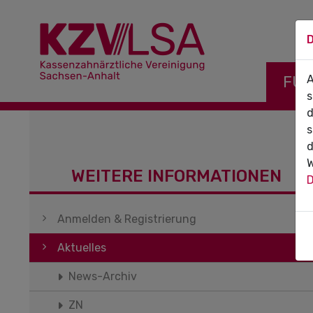
D
Navigati
FÜR
A
s
d
s
d
W
WEITERE INFORMATIONEN
D
Navigation überspringen
Anmelden & Registrierung
Aktuelles
News-Archiv
ZN