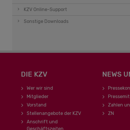
KZV Online-Support
Sonstige Downloads
DIE KZV
NEWS U
Navigation überspringen
Navigation ü
Wer wir sind
Pressekon
Mitglieder
Pressemit
Vorstand
Zahlen u
Stellenangebote der KZV
ZN
Anschrift und
Geschäftszeiten