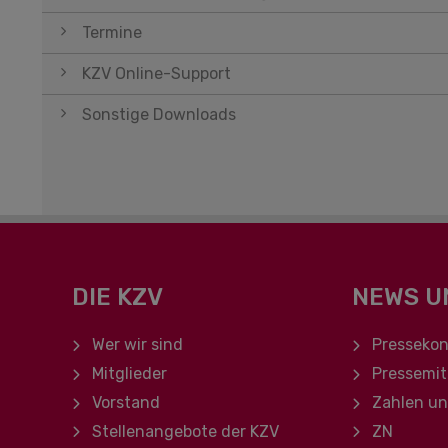
Termine
KZV Online-Support
Sonstige Downloads
DIE KZV
NEWS U
Navigation überspringen
Navigation ü
Wer wir sind
Pressekon
Mitglieder
Pressemit
Vorstand
Zahlen u
Stellenangebote der KZV
ZN