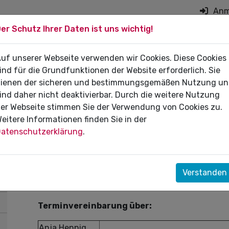
Anm
er Schutz Ihrer Daten ist uns wichtig!
on überspringen
 DIE PRAXIS
uf unserer Webseite verwenden wir Cookies. Diese Cookies
FÜR PATIENTEN
DI
ind für die Grundfunktionen der Website erforderlich. Sie
ienen der sicheren und bestimmungsgemäßen Nutzung u
ind daher nicht deaktivierbar. Durch die weitere Nutzung
er Webseite stimmen Sie der Verwendung von Cookies zu.
eitere Informationen finden Sie in der
Beratungstermine
atenschutzerklärung
.
Termine für die Sprechstunde
„
Praxislotse" werd
Es besteht die Möglichkeit, die Beratung via Vi
Verstanden
Terminvereinbarung über:
Anja Hennig