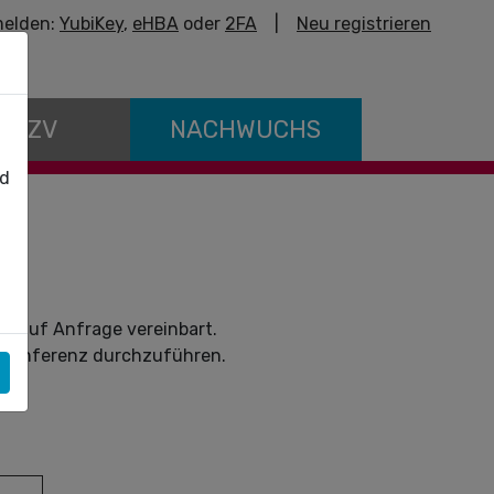
elden:
YubiKey
,
eHBA
oder
2FA
|
Neu registrieren
E KZV
NACHWUCHS
nd
en auf Anfrage vereinbart.
deokonferenz durchzuführen.