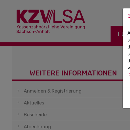
D
Navigati
FÜR
A
s
d
s
d
W
WEITERE INFORMATIONEN
D
Navigation überspringen
Anmelden & Registrierung
Aktuelles
Bescheide
Abrechnung