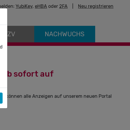
elden:
YubiKey
,
eHBA
oder
2FA
|
Neu registrieren
E KZV
NACHWUCHS
nd
 ab sofort auf
Sie können alle Anzeigen auf unserem neuen Portal