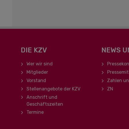
DIE KZV
NEWS U
Navigation überspringen
Navigation ü
Wer wir sind
Pressekon
Mitglieder
Pressemit
Vorstand
Zahlen u
Stellenangebote der KZV
ZN
Anschrift und
Geschäftszeiten
Termine