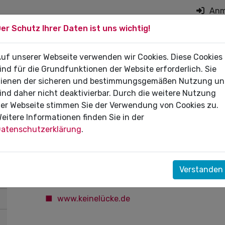
Anm
er Schutz Ihrer Daten ist uns wichtig!
on überspringen
 DIE PRAXIS
uf unserer Webseite verwenden wir Cookies. Diese Cookies
FÜR PATIENTEN
DI
ind für die Grundfunktionen der Website erforderlich. Sie
ienen der sicheren und bestimmungsgemäßen Nutzung u
ind daher nicht deaktivierbar. Durch die weitere Nutzung
er Webseite stimmen Sie der Verwendung von Cookies zu.
eitere Informationen finden Sie in der
Stellen- und Praxisinserate
atenschutzerklärung
.
www.keinelücke.de
Unsere Stellen- und Praxisbörse ist umgezogen. 
Verstanden
www.keinelücke.de inserieren oder einsehen.
www.keinelücke.de