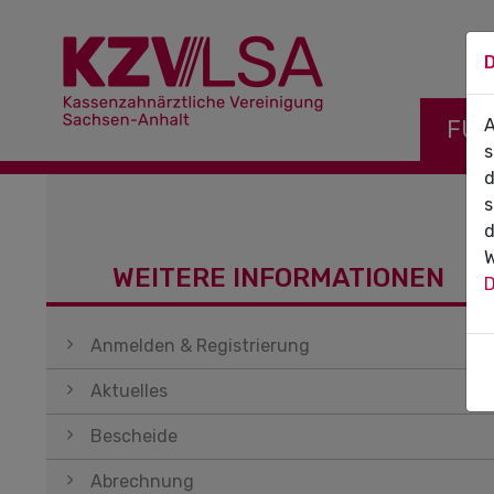
D
Navigati
FÜR
A
s
d
s
d
W
WEITERE INFORMATIONEN
D
Navigation überspringen
Anmelden & Registrierung
Aktuelles
Bescheide
Abrechnung