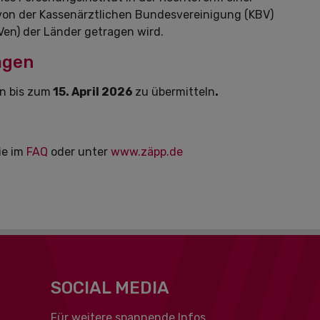
 von der Kassenärztlichen Bundesvereinigung (KBV)
en) der Länder getragen wird.
agen
en bis zum
15. April 2026
zu übermitteln
.
ie im
FAQ
oder unter
www.zäpp.de
SOCIAL MEDIA
Für weitere spannende Infos