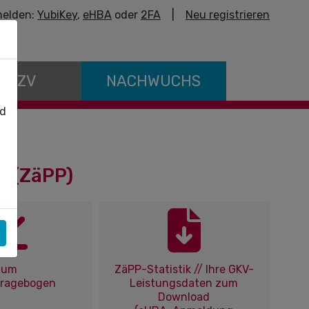
elden:
YubiKey
,
eHBA
oder
2FA
|
Neu registrieren
E KZV
NACHWUCHS
nd
l (ZäPP)
Zum
ZäPP-Statistik // Ihre GKV-
Fragebogen
Leistungsdaten zum
Download