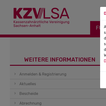
D
Navigati
FÜR
A
s
d
s
d
W
WEITERE INFORMATIONEN
D
Navigation überspringen
Anmelden & Registrierung
Aktuelles
Bescheide
Abrechnung