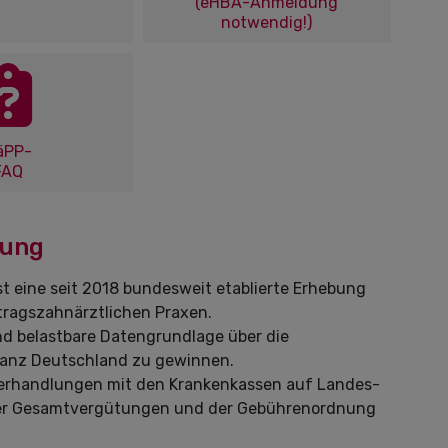
(eHBA-Anmeldung
notwendig!)
äPP-
FAQ
tung
st eine seit 2018 bundesweit etablierte Erhebung
tragszahnärztlichen Praxen.
und belastbare Datengrundlage über die
 ganz Deutschland zu gewinnen.
Verhandlungen mit den Krankenkassen auf Landes-
er Gesamtvergütungen und der Gebührenordnung