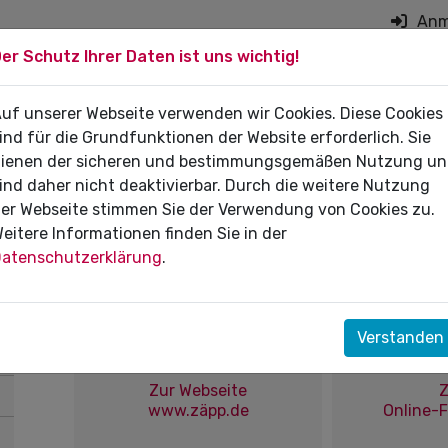
Anm
er Schutz Ihrer Daten ist uns wichtig!
on überspringen
 DIE PRAXIS
uf unserer Webseite verwenden wir Cookies. Diese Cookies
FÜR PATIENTEN
DI
ind für die Grundfunktionen der Website erforderlich. Sie
ienen der sicheren und bestimmungsgemäßen Nutzung u
ind daher nicht deaktivierbar. Durch die weitere Nutzung
er Webseite stimmen Sie der Verwendung von Cookies zu.
eitere Informationen finden Sie in der
Das Zahnärzte-Praxis-Pane
atenschutzerklärung
.
Verstanden
Zur Webseite
www.zäpp.de
Online-