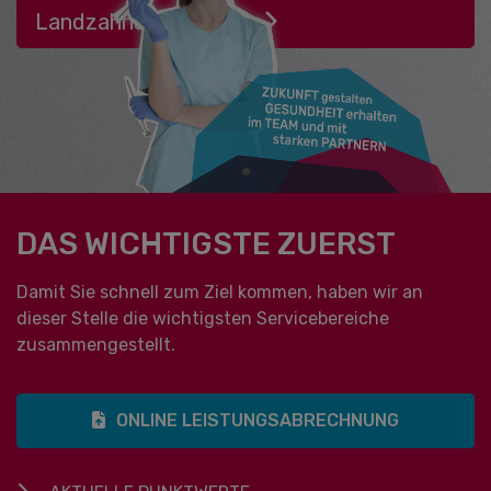
Landzahnarztquote
•
DAS WICHTIGSTE ZUERST
Damit Sie schnell zum Ziel kommen, haben wir an
dieser Stelle die wichtigsten Servicebereiche
zusammengestellt.
ONLINE LEISTUNGSABRECHNUNG