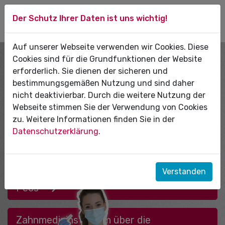
Der Schutz Ihrer Daten ist uns wichtig!
Auf unserer Webseite verwenden wir Cookies. Diese
ZAHNI WERDEN - AUCH OHNE
Cookies sind für die Grundfunktionen der Website
1,0
erforderlich. Sie dienen der sicheren und
bestimmungsgemäßen Nutzung und sind daher
KZV-Stipendium für ein
nicht deaktivierbar. Durch die weitere Nutzung der
Webseite stimmen Sie der Verwendung von Cookies
Zahnmedizinstudium an der Universität
zu. Weitere Informationen finden Sie in der
Pécs
Datenschutzerklärung
.
Landes-Stipendium für ein
Zahnmedizinstudium an der Universität
Verstanden
Pécs
Zahnmedizinstudium über die